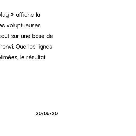
Mépr
ag » affiche la
Forte 
cles voluptueuses,
Edito janv
 tout sur une base de
’envi. Que les lignes
Edito mar
limées, le résultat
Edito mar
Edito ma
Edito ma
Edito janv
20/05/20