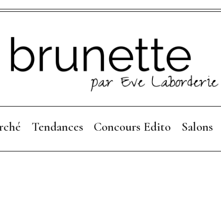
rché
Tendances
Concours Edito
Salons
Collections 26
Règlement
Focus Mode
Collections 25-26