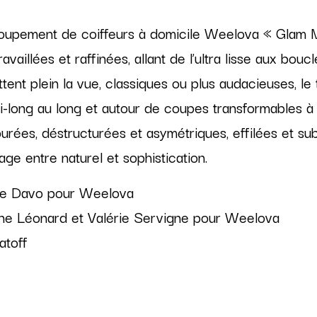
Collections 25
roupement de coiffeurs à domicile Weelova « Glam M
Collections 24-25
ravaillées et raffinées, allant de l’ultra lisse aux bou
Collections 2024
tent plein la vue, classiques ou plus audacieuses, le
i-long au long et autour de coupes transformables à l
Collections 2023 - 24
purées, déstructurées et asymétriques, effilées et sub
Collections 2023
age entre naturel et sophistication.
Collections 2022 - 23
e Davo pour Weelova
Collections 2021
ne Léonard et Valérie Servigne pour Weelova
atoff
Collections 2020-2021
Homme 2020-2021