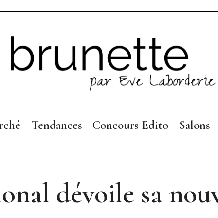
rché
Tendances
Concours Edito
Salons
Collections 26
Règlement
Focus Mode
ional dévoile sa nou
Collections 25-26