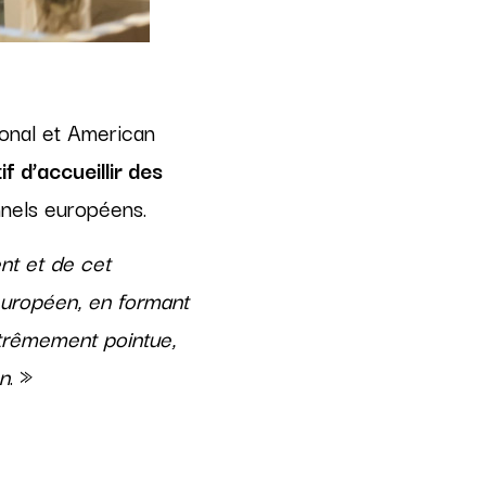
ional et American
f d’accueillir des
onnels européens.
t et de cet
européen, en formant
xtrêmement pointue,
on
. »