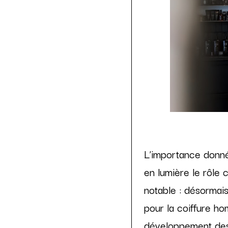
L’importance donné
en lumière le rôle 
notable : désormai
pour la coiffure h
développement des