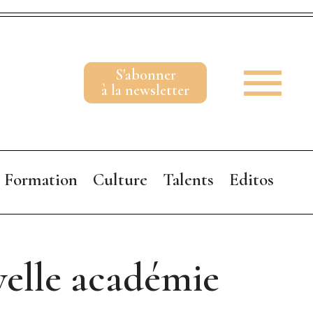
S'abonner
à la newsletter
Formation
Culture
Talents
Editos
A vos marque
Y aller 
velle académie
Parenthèse 