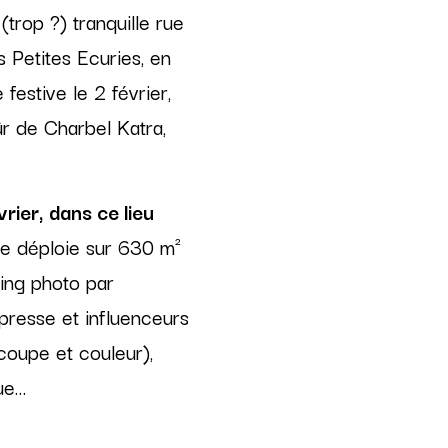
trop ?) tranquille rue
s Petites Ecuries, en
festive le 2 février,
r de Charbel Katra,
ier, dans ce lieu
 se déploie sur 630 m²
ting photo par
presse et influenceurs
coupe et couleur),
ue…