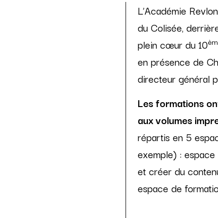
L’Académie Revlon P
du Colisée, derrièr
èm
plein cœur du 10
en présence de Cha
directeur général p
Les formations ont
aux volumes impre
répartis en 5 espac
exemple) : espace 
et créer du contenu
espace de formatio