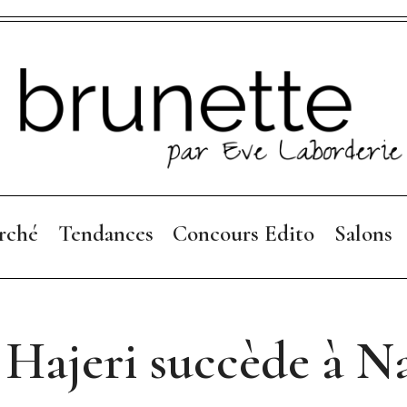
rché
Tendances
Concours Edito
Salons
Collections 26
Règlement
Focus Mode
 Hajeri succède à N
Collections 25-26