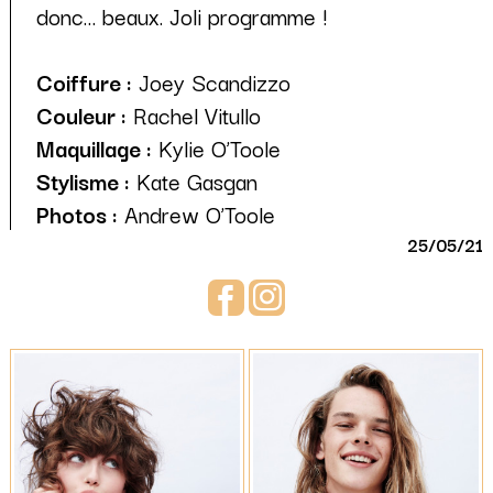
donc… beaux. Joli programme !
Coiffure :
Joey Scandizzo
Couleur :
Rachel Vitullo
Maquillage :
Kylie O’Toole
Stylisme :
Kate Gasgan
Photos :
Andrew O’Toole
25/05/21
Facebook
Instagram