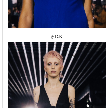
© D.R.