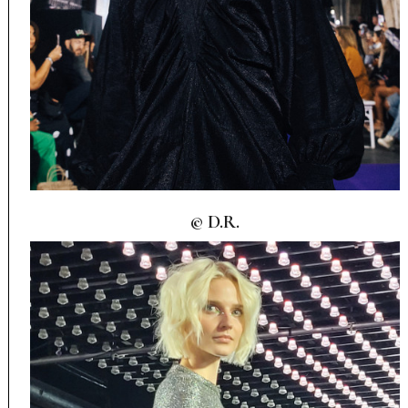
© D.R.