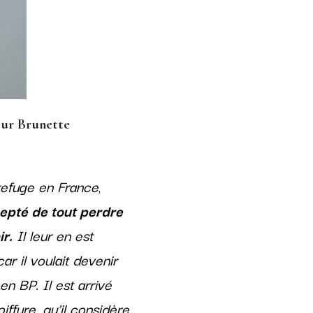
our Brunette
 refuge en France
,
cepté de tout perdre
r.
Il leur en est
car il voulait devenir
 en BP. Il est arrivé
ffure, qu'il considère