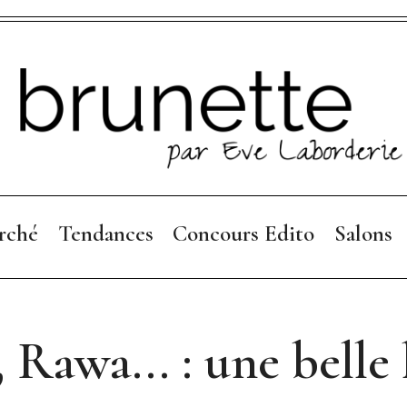
rché
Tendances
Concours Edito
Salons
Collections 26
Règlement
Focus Mode
 Rawa... : une belle 
Collections 25-26