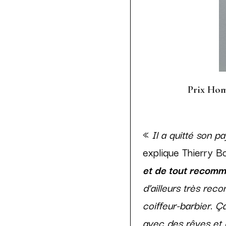
Prix Hom
«
Il
a quitté son pa
explique Thierry B
et de tout recomme
d’ailleurs très reco
coiffeur-barbier. Ça
avec des rêves et d