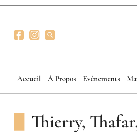
Facebook
Instagram
RECHERCHE
Accueil
À Propos
Evénements
Ma
Qui suis-je
Le mag Brunette
Thierry, Thafar,
Annonceurs