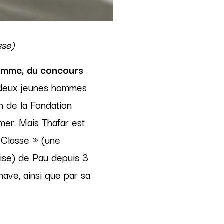
sse)
Homme, du concours
 deux jeunes hommes
on de la Fondation
mer. Mais Thafar est
a Classe » (une
hise) de Pau depuis 3
nave, ainsi que par sa