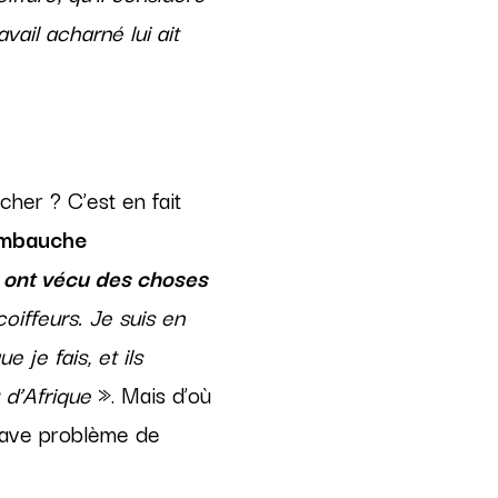
ail acharné lui ait
her ? C’est en fait
embauche
i ont vécu des choses
oiffeurs. Je suis en
 je fais, et ils
 d’Afrique
». Mais d’où
grave problème de