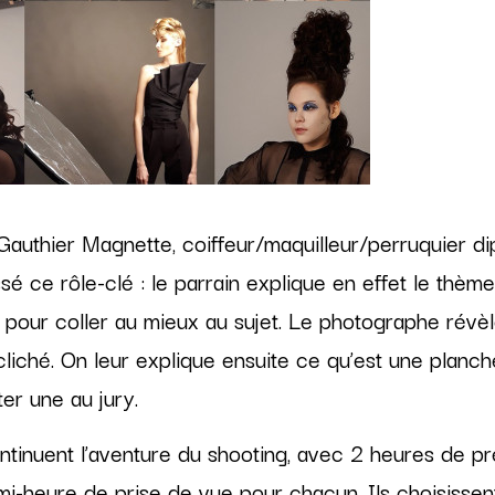
Gauthier Magnette, coiffeur/maquilleur/perruquier di
ssé ce rôle-clé : le parrain explique en effet le thèm
 pour coller au mieux au sujet. Le photographe révèl
cliché. On leur explique ensuite ce qu’est une planche
er une au jury.
ntinuent l’aventure du shooting, avec 2 heures de p
-heure de prise de vue pour chacun. Ils choisissent 