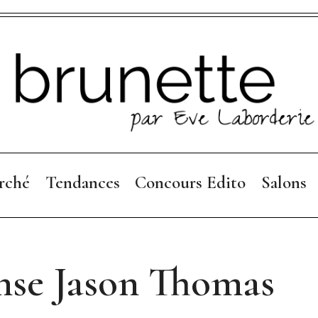
rché
Tendances
Concours Edito
Salons
Collections 26
Règlement
Focus Mode
nse Jason Thomas
Collections 25-26