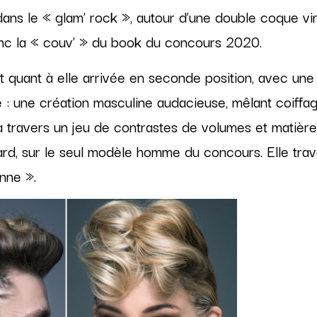
 dans le « glam’ rock », autour d’une double coque 
donc la « couv’ » du book du concours 2020.
st quant à elle arrivée en seconde position, avec une
e : une création masculine audacieuse, mêlant coiffage
 à travers un jeu de contrastes de volumes et matière
ard, sur le seul modèle homme du concours. Elle trava
nne ».